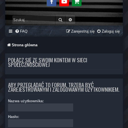
Facebook
Youtube
Sklep
Szukaj
Wyszukiwanie zaawansowane
FAQ
Zarejestruj się
Zaloguj się
Strona główna
POŁĄCZ SIĘ ZE SWOIM KONTEM W SIECI
SPOŁECZNOŚCIOWEJ
ABY PRZEGLĄDAĆ TO FORUM, TRZEBA BYĆ
ZAREJESTROWANYM I ZALOGOWANYM UŻYTKOWNIKIEM.
Nazwa użytkownika:
Hasło: