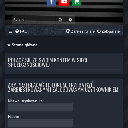
Facebook
Youtube
Sklep
Szukaj
Wyszukiwanie zaawansowane
FAQ
Zarejestruj się
Zaloguj się
Strona główna
POŁĄCZ SIĘ ZE SWOIM KONTEM W SIECI
SPOŁECZNOŚCIOWEJ
ABY PRZEGLĄDAĆ TO FORUM, TRZEBA BYĆ
ZAREJESTROWANYM I ZALOGOWANYM UŻYTKOWNIKIEM.
Nazwa użytkownika:
Hasło: