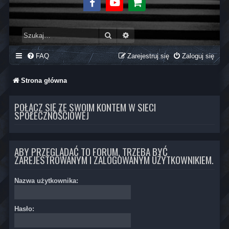
Facebook
Youtube
Sklep
Szukaj
Wyszukiwanie zaawansowane
FAQ
Zarejestruj się
Zaloguj się
Strona główna
POŁĄCZ SIĘ ZE SWOIM KONTEM W SIECI
SPOŁECZNOŚCIOWEJ
ABY PRZEGLĄDAĆ TO FORUM, TRZEBA BYĆ
ZAREJESTROWANYM I ZALOGOWANYM UŻYTKOWNIKIEM.
Nazwa użytkownika:
Hasło: