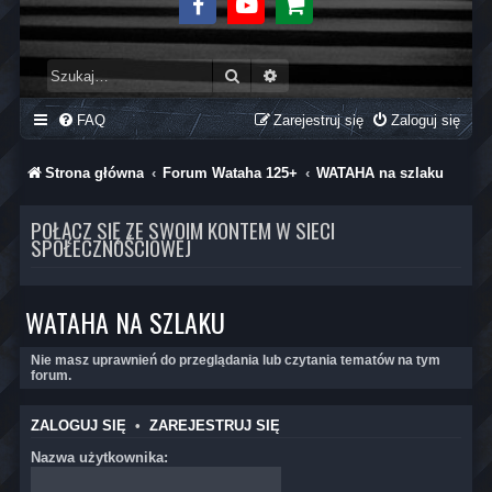
Facebook
Youtube
Sklep
Szukaj
Wyszukiwanie zaawansowane
FAQ
Zarejestruj się
Zaloguj się
Strona główna
Forum Wataha 125+
WATAHA na szlaku
POŁĄCZ SIĘ ZE SWOIM KONTEM W SIECI
SPOŁECZNOŚCIOWEJ
WATAHA NA SZLAKU
Nie masz uprawnień do przeglądania lub czytania tematów na tym
forum.
ZALOGUJ SIĘ
•
ZAREJESTRUJ SIĘ
Nazwa użytkownika: