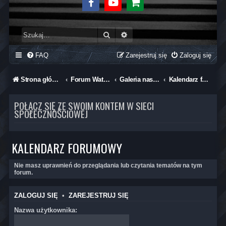
Facebook
Youtube
Sklep
Szukaj
Wyszukiwanie zaawansowane
FAQ
Zarejestruj się
Zaloguj się
Strona główna
Forum Wataha 125+
Galeria naszych maszyn
Kalendarz forumowy
POŁĄCZ SIĘ ZE SWOIM KONTEM W SIECI
SPOŁECZNOŚCIOWEJ
KALENDARZ FORUMOWY
Nie masz uprawnień do przeglądania lub czytania tematów na tym
forum.
ZALOGUJ SIĘ
•
ZAREJESTRUJ SIĘ
Nazwa użytkownika: