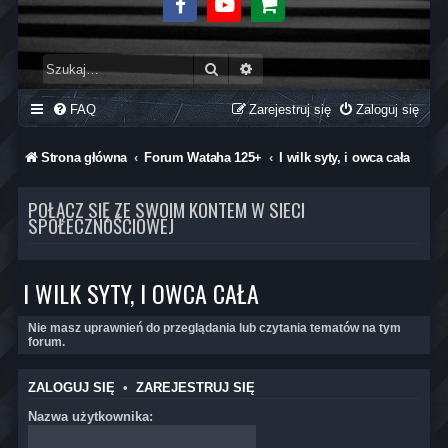
Facebook
Youtube
Sklep
Szukaj
Wyszukiwanie zaawansowane
FAQ
Zarejestruj się
Zaloguj się
Strona główna
Forum Wataha 125+
I wilk syty, i owca cała
POŁĄCZ SIĘ ZE SWOIM KONTEM W SIECI
SPOŁECZNOŚCIOWEJ
I WILK SYTY, I OWCA CAŁA
Nie masz uprawnień do przeglądania lub czytania tematów na tym
forum.
ZALOGUJ SIĘ
•
ZAREJESTRUJ SIĘ
Nazwa użytkownika: