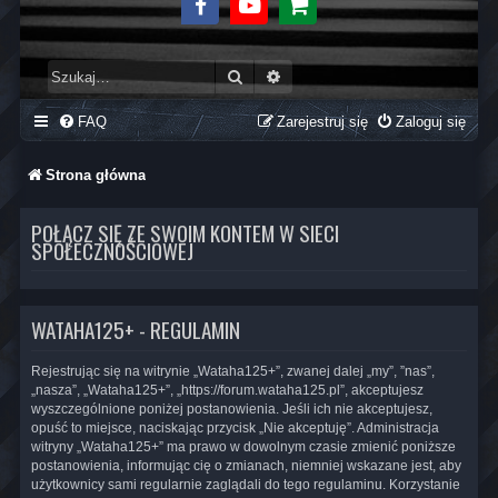
Facebook
Youtube
Sklep
Szukaj
Wyszukiwanie zaawansowane
FAQ
Zarejestruj się
Zaloguj się
Strona główna
POŁĄCZ SIĘ ZE SWOIM KONTEM W SIECI
SPOŁECZNOŚCIOWEJ
WATAHA125+ - REGULAMIN
Rejestrując się na witrynie „Wataha125+”, zwanej dalej „my”, ”nas”,
„nasza”, „Wataha125+”, „https://forum.wataha125.pl”, akceptujesz
wyszczególnione poniżej postanowienia. Jeśli ich nie akceptujesz,
opuść to miejsce, naciskając przycisk „Nie akceptuję”. Administracja
witryny „Wataha125+” ma prawo w dowolnym czasie zmienić poniższe
postanowienia, informując cię o zmianach, niemniej wskazane jest, aby
użytkownicy sami regularnie zaglądali do tego regulaminu. Korzystanie