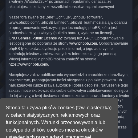
z witryny „Wataha125+” po zmianach regulaminu oznacza, że
akceptujesz te zmiany ze wszelkimi konsekwencjami prawnymi.
Nasze fora zwane też „one”, „ich”, „je”, „phpBB software”,
„www.phpbb.com”, „phpBB Limited”, „phpBB Teams” działają w oparciu
o oprogramowanie wykorzystujące technologię phpBB, która jest
środowiskiem typu witryny (bulletin board), wydane na licencji „
GNU General Public License v2
” zwanej też „GPL”. Oprogramowanie
jest dostępne do pobrania ze strony
www.phpbb.com
. Oprogramowanie
phpBB tylko ułatwia dyskusje przez internet, a jego autorzy nie
kontrolują tekstów zamieszczanych w internecie za jego pomocą.
Więcej informacji o phpBB można znaleźć na stronie
https://www.phpbb.com/
.
Akceptujesz zakaz publikowania wypowiedzi o charakterze obraźliwym,
oszczerczym, propagującym treści niezgodne z polskim prawem lub
naruszającym cudze prawa autorskie i dobra osobiste. Naruszenie tego
zakazu może skutkować dla ciebie całkowitym zablokowaniem dostępu
do tej witryny, a twój dostawca internetu zostanie powiadomiony o twoim
niewłaściwym zachowaniu. Wyrażasz zgodę na to, że „Wataha125+”
może w każdej chwili usunąć, zmienić, przenieść lub zamknąć każdy
Strona ta używa plików cookies (tzw. ciasteczka)
twój temat, post. Wyrażasz zgodę na zapisywanie wszystkich podanych
w celach statystycznych, reklamowych oraz
przez ciebie informacji w naszej bazie danych. Informacje te nie będą
przekazywane nikomu bez twojej zgody, ale ani „Wataha125+”, ani
funkcjonalnych. Warunki przechowywania lub
phpBB nie ponosi odpowiedzialności za włamania do witryny, podczas
dostępu do plików cookies można określić w
których może dojść do kradzieży danych.
ustawieniach przeglądarki internetowej.