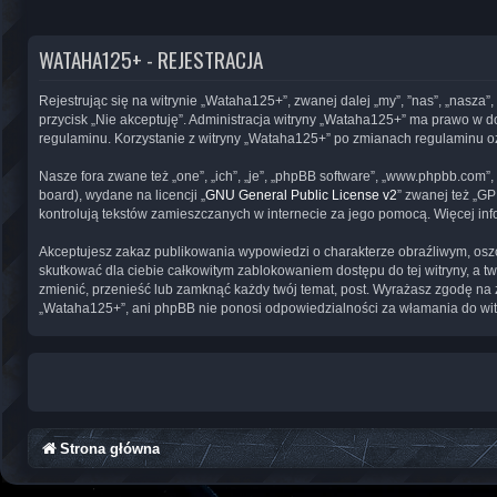
WATAHA125+ - REJESTRACJA
Rejestrując się na witrynie „Wataha125+”, zwanej dalej „my”, ”nas”, „nasza”
przycisk „Nie akceptuję”. Administracja witryny „Wataha125+” ma prawo w d
regulaminu. Korzystanie z witryny „Wataha125+” po zmianach regulaminu o
Nasze fora zwane też „one”, „ich”, „je”, „phpBB software”, „www.phpbb.com”
board), wydane na licencji „
GNU General Public License v2
” zwanej też „G
kontrolują tekstów zamieszczanych w internecie za jego pomocą. Więcej in
Akceptujesz zakaz publikowania wypowiedzi o charakterze obraźliwym, osz
skutkować dla ciebie całkowitym zablokowaniem dostępu do tej witryny, a 
zmienić, przenieść lub zamknąć każdy twój temat, post. Wyrażasz zgodę na 
„Wataha125+”, ani phpBB nie ponosi odpowiedzialności za włamania do wit
Strona główna