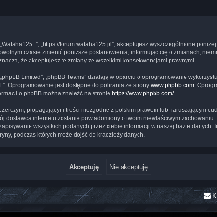
, „Wataha125+”, „https://forum.wataha125.pl”, akceptujesz wyszczególnione poniżej 
owolnym czasie zmienić poniższe postanowienia, informując cię o zmianach, niemni
znacza, że akceptujesz te zmiany ze wszelkimi konsekwencjami prawnymi.
, „phpBB Limited”, „phpBB Teams” działają w oparciu o oprogramowanie wykorzystuj
PL”. Oprogramowanie jest dostępne do pobrania ze strony
www.phpbb.com
. Oprogr
formacji o phpBB można znaleźć na stronie
https://www.phpbb.com/
.
czerczym, propagującym treści niezgodne z polskim prawem lub naruszającym cud
twój dostawca internetu zostanie powiadomiony o twoim niewłaściwym zachowaniu.
zapisywanie wszystkich podanych przez ciebie informacji w naszej bazie danych. I
ryny, podczas których może dojść do kradzieży danych.
K