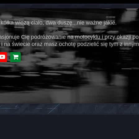
 kółka wiozą ciało, dwa duszę...nie ważne jakie.
pasjonuje Cię podróżowanie na motocyklu i przy okazji p
 i na świecie oraz masz ochotę podzielić się tym z innymi
book
Youtube
Sklep