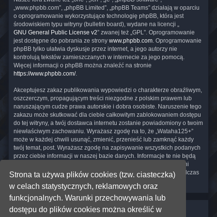
„www.phpbb.com”, „phpBB Limited”, „phpBB Teams” działają w oparciu
o oprogramowanie wykorzystujące technologię phpBB, która jest
środowiskiem typu witryny (bulletin board), wydane na licencji „
GNU General Public License v2
” zwanej też „GPL”. Oprogramowanie
jest dostępne do pobrania ze strony
www.phpbb.com
. Oprogramowanie
phpBB tylko ułatwia dyskusje przez internet, a jego autorzy nie
kontrolują tekstów zamieszczanych w internecie za jego pomocą.
Więcej informacji o phpBB można znaleźć na stronie
https://www.phpbb.com/
.
Akceptujesz zakaz publikowania wypowiedzi o charakterze obraźliwym,
oszczerczym, propagującym treści niezgodne z polskim prawem lub
naruszającym cudze prawa autorskie i dobra osobiste. Naruszenie tego
zakazu może skutkować dla ciebie całkowitym zablokowaniem dostępu
do tej witryny, a twój dostawca internetu zostanie powiadomiony o twoim
niewłaściwym zachowaniu. Wyrażasz zgodę na to, że „Wataha125+”
może w każdej chwili usunąć, zmienić, przenieść lub zamknąć każdy
twój temat, post. Wyrażasz zgodę na zapisywanie wszystkich podanych
przez ciebie informacji w naszej bazie danych. Informacje te nie będą
przekazywane nikomu bez twojej zgody, ale ani „Wataha125+”, ani
phpBB nie ponosi odpowiedzialności za włamania do witryny, podczas
Strona ta używa plików cookies (tzw. ciasteczka)
których może dojść do kradzieży danych.
w celach statystycznych, reklamowych oraz
funkcjonalnych. Warunki przechowywania lub
dostępu do plików cookies można określić w