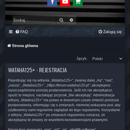
Facebook
Youtube
Sklep
Szukaj
Wyszukiwanie zaawansowane
FAQ
Zaloguj się
Strona główna
Język:
WATAHA125+ - REJESTRACJA
Rejestrując się na witrynie „Wataha125+”, zwanej dalej „my”, ”nas”,
„nasza”, „Wataha125+”, „https://forum.wataha125.pl”, akceptujesz
wyszczególnione poniżej postanowienia. Jeśli ich nie akceptujesz,
opuść to miejsce, naciskając przycisk „Nie akceptuję”. Administracja
witryny „Wataha125+” ma prawo w dowolnym czasie zmienić poniższe
postanowienia, informując cię o zmianach, niemniej wskazane jest, aby
użytkownicy sami regularnie zaglądali do tego regulaminu. Korzystanie
z witryny „Wataha125+” po zmianach regulaminu oznacza, że
akceptujesz te zmiany ze wszelkimi konsekwencjami prawnymi.
Nasze fora zwane też „one”, „ich”, „je”, „phpBB software”,