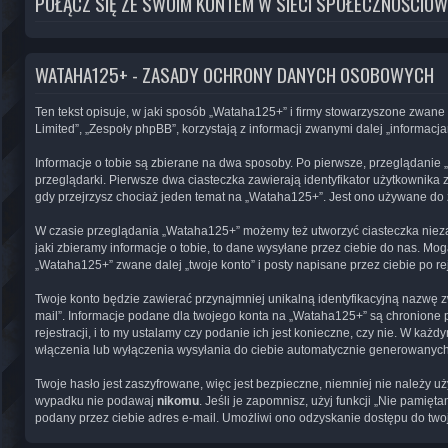
POŁĄCZ SIĘ ZE SWOIM KONTEM W SIECI SPOŁECZNOŚCIOW
WATAHA125+ - ZASADY OCHRONY DANYCH OSOBOWYCH
Ten tekst opisuje, w jaki sposób „Wataha125+” i firmy stowarzyszone zwane 
Limited”, „Zespoły phpBB”, korzystają z informacji zwanymi dalej „informacja
Informacje o tobie są zbierane na dwa sposoby. Po pierwsze, przeglądanie 
przeglądarki. Pierwsze dwa ciasteczka zawierają identyfikator użytkownika z
gdy przejrzysz chociaż jeden temat na „Wataha125+”. Jest ono używane do zap
W czasie przeglądania „Wataha125+” możemy też utworzyć ciasteczka niez
jaki zbieramy informacje o tobie, to dane wysyłane przez ciebie do nas. M
„Wataha125+” zwane dalej „twoje konto” i posty napisane przez ciebie po rej
Twoje konto będzie zawierać przynajmniej unikalną identyfikacyjną nazwę z
mail”. Informacje podane dla twojego konta na „Wataha125+” są chronione
rejestracji, i to my ustalamy czy podanie ich jest konieczne, czy nie. W k
włączenia lub wyłączenia wysyłania do ciebie automatycznie generowanyc
Twoje hasło jest zaszyfrowane, więc jest bezpieczne, niemniej nie należy 
wypadku nie podawaj
nikomu
. Jeśli je zapomnisz, użyj funkcji „Nie pami
podany przez ciebie adres e-mail. Umożliwi ono odzyskanie dostępu do two