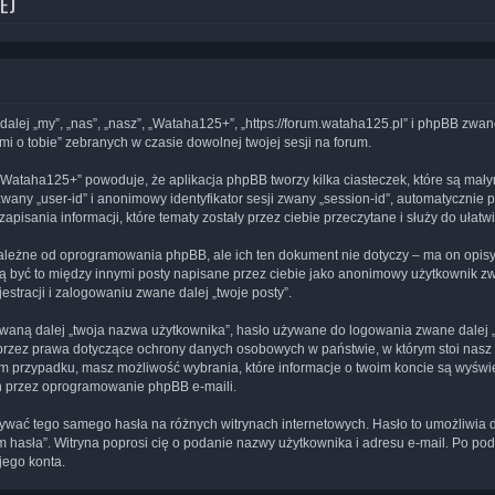
EJ
dalej „my”, „nas”, „nasz”, „Wataha125+”, „https://forum.wataha125.pl” i phpBB zw
mi o tobie” zebranych w czasie dowolnej twojej sesji na forum.
„Wataha125+” powoduje, że aplikacja phpBB tworzy kilka ciasteczek, które są mał
wany „user-id” i anonimowy identyfikator sesji zwany „session-id”, automatycznie 
isania informacji, które tematy zostały przez ciebie przeczytane i służy do ułatwi
ależne od oprogramowania phpBB, ale ich ten dokument nie dotyczy – ma on opis
ogą być to między innymi posty napisane przez ciebie jako anonimowy użytkownik 
estracji i zalogowaniu zwane dalej „twoje posty”.
waną dalej „twoja nazwa użytkownika”, hasło używane do logowania zwane dalej „tw
 przez prawa dotyczące ochrony danych osobowych w państwie, w którym stoi nas
ażdym przypadku, masz możliwość wybrania, które informacje o twoim koncie są wyś
h przez oprogramowanie phpBB e-maili.
używać tego samego hasła na różnych witrynach internetowych. Hasło to umożliwia
ętam hasła”. Witryna poprosi cię o podanie nazwy użytkownika i adresu e-mail. Po
jego konta.