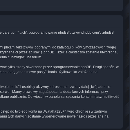
ane dalej „oni”, „ich”, „oprogramowanie phpBB”, „www.phpbb.com”, „phpBB
ymi plikami tekstowymi pobranymi do katalogu plików tymczasowych twojej
przyznane ci przez aplikację phpBB. Trzecie ciasteczko zostanie utworzone,
enia ci nawigacji na forum.
ywać tylko strony stworzone przez oprogramowanie phpBB. Drugi sposób, w
zwane dalej „anonimowe posty”, konta użytkownika założone na
oje hasło” i osobisty aktywny adres e-mail zwany dalej „twój adres e-
z serwer. Mamy prawo wymagać podania dodatkowych informacji przy
wietlane publicznie. Co więcej, w panelu zarządzania kontem masz możliwość
 dostęp do twojego konta na „Wataha125+”, więc chroń je i w żadnym
 podaniu tych danych zostanie wygenerowane nowe hasło i przesłane na