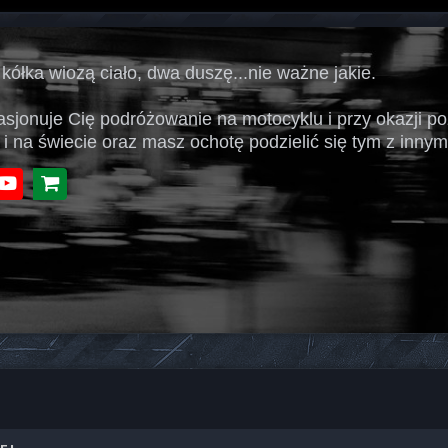
 kółka wiozą ciało, dwa duszę...nie ważne jakie.
pasjonuje Cię podróżowanie na motocyklu i przy okazji p
 i na świecie oraz masz ochotę podzielić się tym z innymi
book
Youtube
Sklep