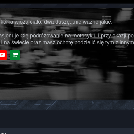
 kółka wiozą ciało, dwa duszę...nie ważne jakie.
pasjonuje Cię podróżowanie na motocyklu i przy okazji p
 i na świecie oraz masz ochotę podzielić się tym z innymi
book
Youtube
Sklep