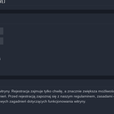
WEJ
i
yny. Rejestracja zajmuje tylko chwilę, a znacznie zwiększa możliwości
eń. Przed rejestracją zapoznaj się z naszym regulaminem, zasadami
owych zagadnień dotyczących funkcjonowania witryny.