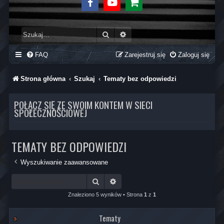
Facebook
Youtube
Sklep
Szukaj
Wyszukiwanie zaawansowane
FAQ
Zarejestruj się
Zaloguj się
Strona główna
Szukaj
Tematy bez odpowiedzi
POŁĄCZ SIĘ ZE SWOIM KONTEM W SIECI
SPOŁECZNOŚCIOWEJ
TEMATY BEZ ODPOWIEDZI
Wyszukiwanie zaawansowane
Szukaj
Wyszukiwanie zaawansowane
Znaleziono 5 wyników • Strona
1
z
1
Tematy