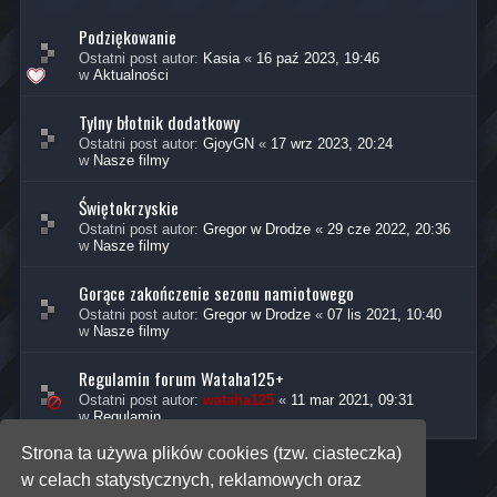
Podziękowanie
Ostatni post autor:
Kasia
«
16 paź 2023, 19:46
w
Aktualności
Tylny błotnik dodatkowy
Ostatni post autor:
GjoyGN
«
17 wrz 2023, 20:24
w
Nasze filmy
Świętokrzyskie
Ostatni post autor:
Gregor w Drodze
«
29 cze 2022, 20:36
w
Nasze filmy
Gorące zakończenie sezonu namiotowego
Ostatni post autor:
Gregor w Drodze
«
07 lis 2021, 10:40
w
Nasze filmy
Regulamin forum Wataha125+
Ostatni post autor:
wataha125
«
11 mar 2021, 09:31
w
Regulamin
Strona ta używa plików cookies (tzw. ciasteczka)
w celach statystycznych, reklamowych oraz
Znaleziono 5 wyników • Strona
1
z
1