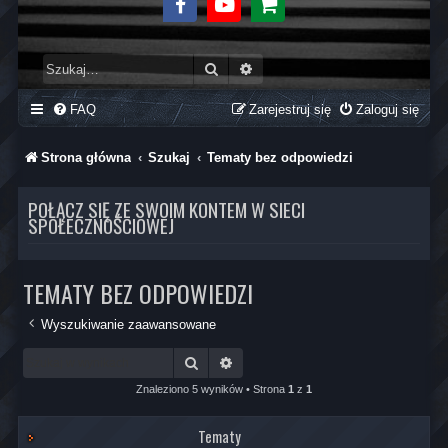
Facebook
Youtube
Sklep
Szukaj
Wyszukiwanie zaawansowane
FAQ
Zarejestruj się
Zaloguj się
Strona główna
Szukaj
Tematy bez odpowiedzi
POŁĄCZ SIĘ ZE SWOIM KONTEM W SIECI
SPOŁECZNOŚCIOWEJ
TEMATY BEZ ODPOWIEDZI
Wyszukiwanie zaawansowane
Szukaj
Wyszukiwanie zaawansowane
Znaleziono 5 wyników • Strona
1
z
1
Tematy