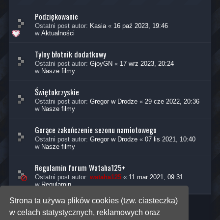
Podziękowanie
Ostatni post autor:
Kasia
«
16 paź 2023, 19:46
w
Aktualności
Tylny błotnik dodatkowy
Ostatni post autor:
GjoyGN
«
17 wrz 2023, 20:24
w
Nasze filmy
Świętokrzyskie
Ostatni post autor:
Gregor w Drodze
«
29 cze 2022, 20:36
w
Nasze filmy
Gorące zakończenie sezonu namiotowego
Ostatni post autor:
Gregor w Drodze
«
07 lis 2021, 10:40
w
Nasze filmy
Regulamin forum Wataha125+
Ostatni post autor:
wataha125
«
11 mar 2021, 09:31
w
Regulamin
Strona ta używa plików cookies (tzw. ciasteczka)
w celach statystycznych, reklamowych oraz
Znaleziono 5 wyników • Strona
1
z
1