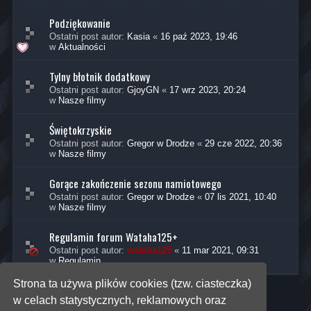
Podziękowanie
Ostatni post autor:
Kasia
«
16 paź 2023, 19:46
w
Aktualności
Tylny błotnik dodatkowy
Ostatni post autor:
GjoyGN
«
17 wrz 2023, 20:24
w
Nasze filmy
Świętokrzyskie
Ostatni post autor:
Gregor w Drodze
«
29 cze 2022, 20:36
w
Nasze filmy
Gorące zakończenie sezonu namiotowego
Ostatni post autor:
Gregor w Drodze
«
07 lis 2021, 10:40
w
Nasze filmy
Regulamin forum Wataha125+
Ostatni post autor:
wataha125
«
11 mar 2021, 09:31
w
Regulamin
Strona ta używa plików cookies (tzw. ciasteczka)
w celach statystycznych, reklamowych oraz
Znaleziono 5 wyników • Strona
1
z
1