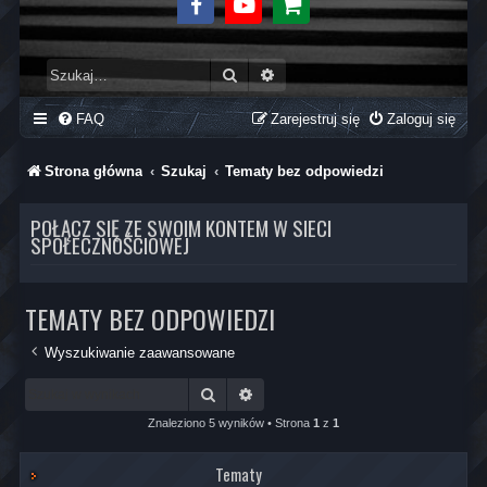
Facebook
Youtube
Sklep
Szukaj
Wyszukiwanie zaawansowane
FAQ
Zarejestruj się
Zaloguj się
Strona główna
Szukaj
Tematy bez odpowiedzi
POŁĄCZ SIĘ ZE SWOIM KONTEM W SIECI
SPOŁECZNOŚCIOWEJ
TEMATY BEZ ODPOWIEDZI
Wyszukiwanie zaawansowane
Szukaj
Wyszukiwanie zaawansowane
Znaleziono 5 wyników • Strona
1
z
1
Tematy