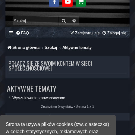
Facebook
Youtube
Sklep
Szukaj
Wyszukiwanie zaawansowane
FAQ
Zarejestruj się
Zaloguj się
Strona główna
Szukaj
Aktywne tematy
POŁĄCZ SIĘ ZE SWOIM KONTEM W SIECI
SPOŁECZNOŚCIOWEJ
AKTYWNE TEMATY
Wyszukiwanie zaawansowane
Znaleziono 0 wyników • Strona
1
z
1
Nie znaleziono elementów spełniających kryteria szukania.
Strona ta używa plików cookies (tzw. ciasteczka)
w celach statystycznych, reklamowych oraz