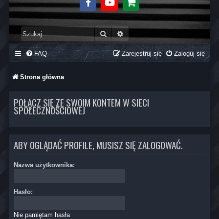
Facebook
Youtube
Sklep
Szukaj
Wyszukiwanie zaawansowane
FAQ
Zarejestruj się
Zaloguj się
Strona główna
POŁĄCZ SIĘ ZE SWOIM KONTEM W SIECI
SPOŁECZNOŚCIOWEJ
ABY OGLĄDAĆ PROFILE, MUSISZ SIĘ ZALOGOWAĆ.
Nazwa użytkownika:
Hasło:
Nie pamiętam hasła