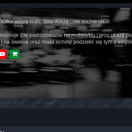
 kółka wiozą ciało, dwa duszę...nie ważne jakie.
pasjonuje Cię podróżowanie na motocyklu i przy okazji p
 i na świecie oraz masz ochotę podzielić się tym z innymi
book
Youtube
Sklep