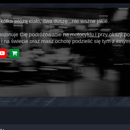
 kółka wiozą ciało, dwa duszę...nie ważne jakie.
pasjonuje Cię podróżowanie na motocyklu i przy okazji p
 i na świecie oraz masz ochotę podzielić się tym z innymi
book
Youtube
Sklep