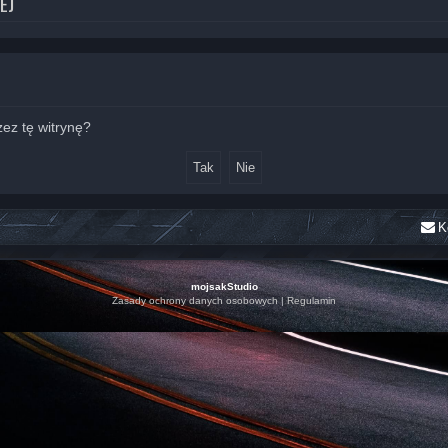
EJ
ez tę witrynę?
K
mojsakStudio
Zasady ochrony danych osobowych
|
Regulamin